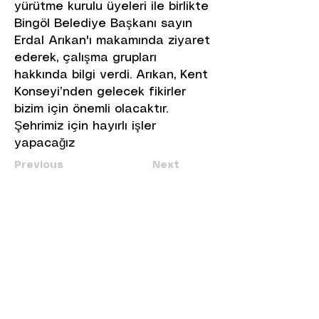
yürütme kurulu üyeleri ile birlikte
Bingöl Belediye Başkanı sayın
Erdal Arıkan'ı makamında ziyaret
ederek, çalışma grupları
hakkında bilgi verdi. Arıkan, Kent
Konseyi’nden gelecek fikirler
bizim için önemli olacaktır.
Şehrimiz için hayırlı işler
yapacağız
Previous
Next
+90 530 798 23 12
bingolkentkonseyi12@gmail.com