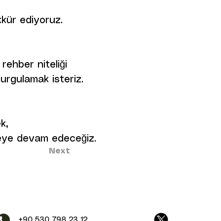
kür ediyoruz.
rehber niteliği
vurgulamak isteriz.
k,
emeye devam edeceğiz.
Next
+90 530 798 23 12