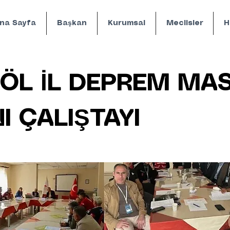
na Sayfa
Başkan
Kurumsal
Meclisler
H
ÖL İL DEPREM MA
I ÇALIŞTAYI