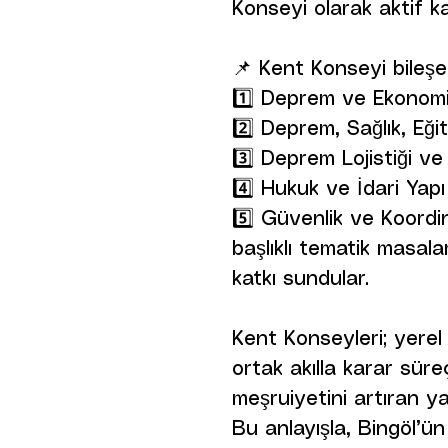
Konseyi olarak aktif ka
📌 Kent Konseyi bileşen
1️⃣ Deprem ve Ekonom
2️⃣ Deprem, Sağlık, Eğ
3️⃣ Deprem Lojistiği v
4️⃣ Hukuk ve İdari Yapı
5️⃣ Güvenlik ve Koord
başlıklı tematik masal
katkı sundular.
Kent Konseyleri; yerel
ortak akılla karar süre
meşruiyetini artıran yap
Bu anlayışla, Bingöl’ün