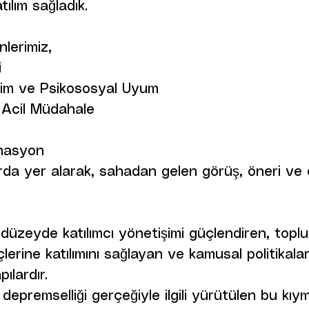
tılım sağladık.
lerimiz,
i
itim ve Psikososyal Uyum
e Acil Müdahale
inasyon
arda yer alarak, sahadan gelen görüş, öneri ve
 düzeyde katılımcı yönetişimi güçlendiren, topl
çlerine katılımını sağlayan ve kamusal politikala
ılardır.
 depremselliği gerçeğiyle ilgili yürütülen bu kıym